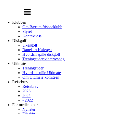
Veksle
navigasjon
Klubben
Om Bærum frisbeeklubb
Styret
Kontakt oss
Diskgolf
Ukesgolf
Banekart Kalvøya
Hvordan spille diskgolf
Treningstider vintersesong
Ultimate
Treningstider
Hvordan spille Ultimate
Om Ultimate-komiteen
Reisebrev
Reisebrev
2026
2025
- 2022
For medlemmer
Nyheter
Filarkiv