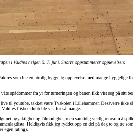
upen i Valdres helgen 5.-7. juni. Snorre oppsummerer opplevelsen:
aldres som ble en utrolig hyggelig opplevelse med mange hyggelige fol
s våte spådommer fra yr før turneringen og banen fikk vist seg på sitt b
 live til youtube, takket være Tvskolen i Lillehammer. Dessverre ikke så 
v Valdres frisbeeklubb ble vist for så mange.
ønnet nøyaktighet og tålmodighet, men samtidig veldig morsom å spille.
enlagtlista. Heldigvis fikk jeg ryddet opp en del på dag to og tre som re
er egen rating).