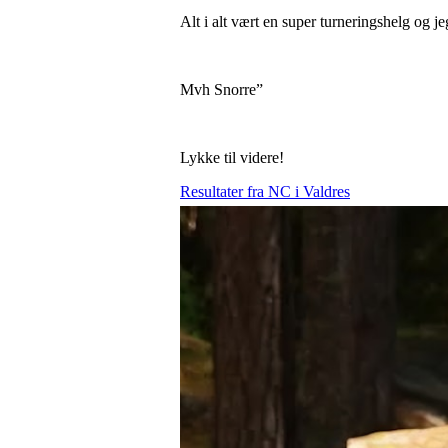
Alt i alt vært en super turneringshelg og j
Mvh Snorre”
Lykke til videre!
Resultater fra NC i Valdres