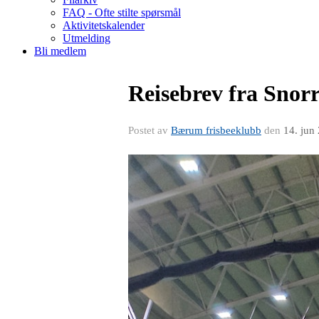
FAQ - Ofte stilte spørsmål
Aktivitetskalender
Utmelding
Bli medlem
Reisebrev fra Sno
Postet av
Bærum frisbeeklubb
den
14. jun