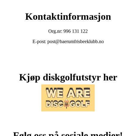
Kontaktinformasjon
Org.nr: 996 131 122
E-post: post@baerumfrisbeeklubb.no
Kjøp diskgolfutstyr her
Følg oss på sosiale medier!