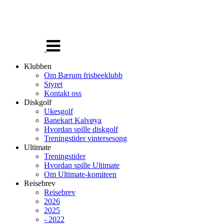
Veksle
navigasjon
Klubben
Om Bærum frisbeeklubb
Styret
Kontakt oss
Diskgolf
Ukesgolf
Banekart Kalvøya
Hvordan spille diskgolf
Treningstider vintersesong
Ultimate
Treningstider
Hvordan spille Ultimate
Om Ultimate-komiteen
Reisebrev
Reisebrev
2026
2025
- 2022