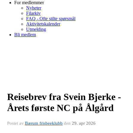
For medlemmer
Nyheter
Filarkiv
FAQ - Ofte stilte spørsmål
Aktivitetskalender
Utmelding
Bli medlem
Reisebrev fra Svein Bjerke -
Årets første NC på Ålgård
Postet av
Bærum frisbeeklubb
den
29. apr 2026