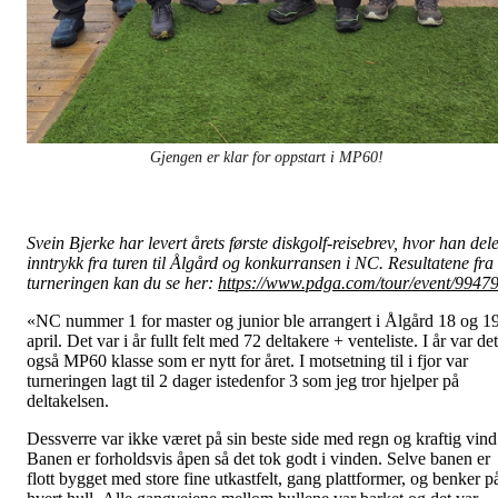
Gjengen er klar for oppstart i MP60!
Svein Bjerke har levert årets første diskgolf-reisebrev, hvor han del
inntrykk fra turen til Ålgård og konkurransen i NC. Resultatene fra
turneringen kan du se her:
https://www.pdga.com/tour/event/9947
«NC nummer 1 for master og junior ble arrangert i Ålgård 18 og 1
april. Det var i år fullt felt med 72 deltakere + venteliste. I år var det
også MP60 klasse som er nytt for året. I motsetning til i fjor var
turneringen lagt til 2 dager istedenfor 3 som jeg tror hjelper på
deltakelsen.
Dessverre var ikke været på sin beste side med regn og kraftig vind
Banen er forholdsvis åpen så det tok godt i vinden. Selve banen er
flott bygget med store fine utkastfelt, gang plattformer, og benker p