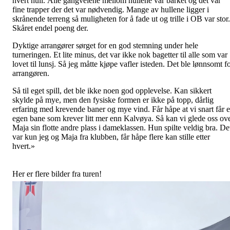
hvert hull. Alle gangveiene mellom hullene var barket og det var
fine trapper der det var nødvendig. Mange av hullene ligger i
skrånende terreng så muligheten for å fade ut og trille i OB var stor.
Skåret endel poeng der.
Dyktige arrangører sørget for en god stemning under hele
turneringen. Et lite minus, det var ikke nok bagetter til alle som var
lovet til lunsj. Så jeg måtte kjøpe vafler isteden. Det ble lønnsomt f
arrangøren.
Så til eget spill, det ble ikke noen god opplevelse. Kan sikkert
skylde på mye, men den fysiske formen er ikke på topp, dårlig
erfaring med krevende baner og mye vind. Får håpe at vi snart får 
egen bane som krever litt mer enn Kalvøya. Så kan vi glede oss ov
Maja sin flotte andre plass i dameklassen. Hun spilte veldig bra. De
var kun jeg og Maja fra klubben, får håpe flere kan stille etter
hvert.»
Her er flere bilder fra turen!