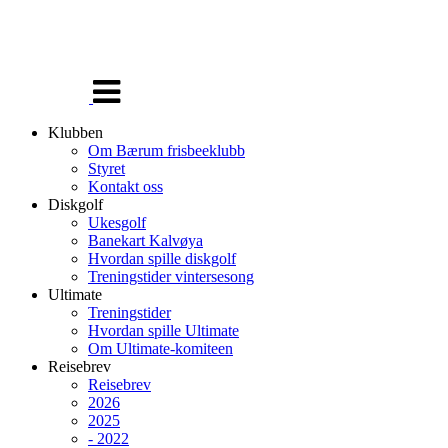
Veksle
navigasjon
Klubben
Om Bærum frisbeeklubb
Styret
Kontakt oss
Diskgolf
Ukesgolf
Banekart Kalvøya
Hvordan spille diskgolf
Treningstider vintersesong
Ultimate
Treningstider
Hvordan spille Ultimate
Om Ultimate-komiteen
Reisebrev
Reisebrev
2026
2025
- 2022