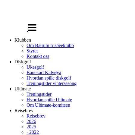
Veksle
navigasjon
Klubben
Om Bærum frisbeeklubb
Styret
Kontakt oss
Diskgolf
Ukesgolf
Banekart Kalvøya
Hvordan spille diskgolf
Treningstider vintersesong
Ultimate
Treningstider
Hvordan spille Ultimate
Om Ultimate-komiteen
Reisebrev
Reisebrev
2026
2025
- 2022