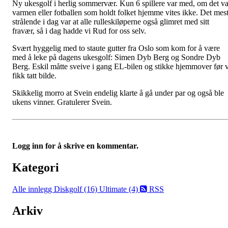
Ny ukesgolf i herlig sommervær. Kun 6 spillere var med, om det va
varmen eller fotballen som holdt folket hjemme vites ikke. Det mes
strålende i dag var at alle rulleskiløperne også glimret med sitt
fravær, så i dag hadde vi Rud for oss selv.
Svært hyggelig med to staute gutter fra Oslo som kom for å være
med å leke på dagens ukesgolf: Simen Dyb Berg og Sondre Dyb
Berg. Eskil måtte sveive i gang EL-bilen og stikke hjemmover før v
fikk tatt bilde.
Skikkelig morro at Svein endelig klarte å gå under par og også ble
ukens vinner. Gratulerer Svein.
Logg inn for å skrive en kommentar.
Kategori
Alle innlegg
Diskgolf (16)
Ultimate (4)
RSS
Arkiv