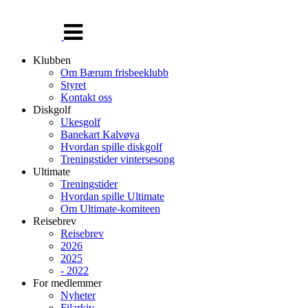
Veksle
navigasjon
Klubben
Om Bærum frisbeeklubb
Styret
Kontakt oss
Diskgolf
Ukesgolf
Banekart Kalvøya
Hvordan spille diskgolf
Treningstider vintersesong
Ultimate
Treningstider
Hvordan spille Ultimate
Om Ultimate-komiteen
Reisebrev
Reisebrev
2026
2025
- 2022
For medlemmer
Nyheter
Filarkiv