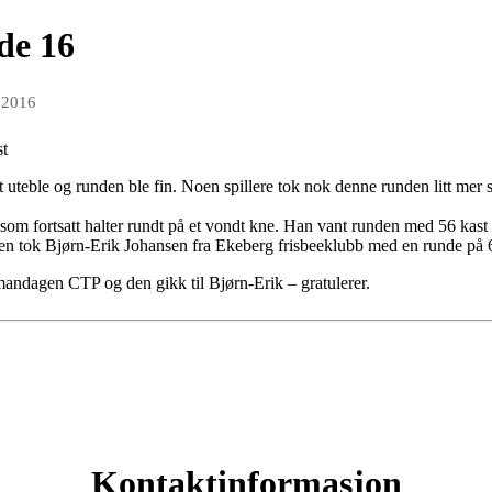
de 16
 2016
 uteble og runden ble fin. Noen spillere tok nok denne runden litt mer
m fortsatt halter rundt på et vondt kne. Han vant runden med 56 kast so
sen tok Bjørn-Erik Johansen fra Ekeberg frisbeeklubb med en runde på 6
andagen CTP og den gikk til Bjørn-Erik – gratulerer.
Kontaktinformasjon