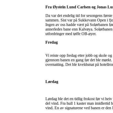
Fra Øystein Lund Carlsen og Jonas Lu
Da var det endelig tid for sesongens første
sammen. Sist var på Sukkevann Open i fjor
Ingen av oss hadde vært på Solørbanen før
annerledes bane enn Kalvøya. Solørbanen e
utfordringer med tøffe OB-øyer.
Fredag
Vi reiste opp fredag etter jobb og skole og v
gjennom banen en gang før det ble mørkt. De
overnatting. Det ble kveldsmat på hotellro
Lørdag
Lørdag ble det en tidlig frokost før vi heiv
del vind. Fra hull 1 kaster man imidlertid 
vind. En av signaturene ved banen er den l