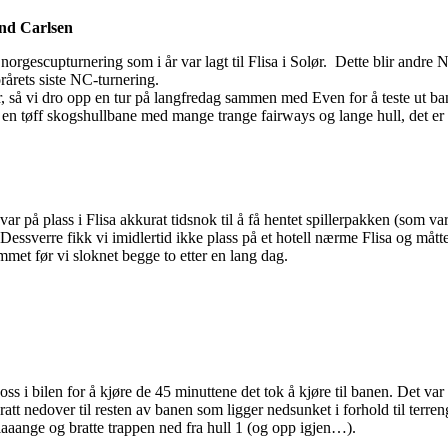
nd Carlsen
 norgescupturnering som i år var lagt til Flisa i Solør. Dette blir andre
årets siste NC-turnering.
, så vi dro opp en tur på langfredag sammen med Even for å teste ut ba
n tøff skogshullbane med mange trange fairways og lange hull, det er 
ar på plass i Flisa akkurat tidsnok til å få hentet spillerpakken (som var 
ssverre fikk vi imidlertid ikke plass på et hotell nærme Flisa og måtte 
mmet før vi sloknet begge to etter en lang dag.
 oss i bilen for å kjøre de 45 minuttene det tok å kjøre til banen. Det var
bratt nedover til resten av banen som ligger nedsunket i forhold til terr
aaange og bratte trappen ned fra hull 1 (og opp igjen…).