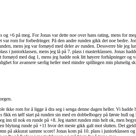
s og +6 på meg. For Jonas var dette noe over hans rating, mens for meg 
 var rom for forbedringer. På den andre runden gikk det noe bedre. Jon
nden, mens jeg var fornøyd med deler av runden. Dessverre ble jeg lurt
. plass i juniorklassen, mens jeg lå på 7. plass i masterklassen. Jonas h
odt fornøyd med dag 1, mens jeg hadde nok litt høyere forhåpninger og va
mulighet for avansere særlig heller med mindre spillingen min plutselig 
orgen.
ble ikke rom for å ligge å dra seg i senga denne dagen heller. Vi hadde he
as fikk en tøff start på runden sin med en dobbelbogey på første hull og 
seg inn til nok en runde på +8. Jeg startet runden min helt ok, men beg
 en blytung runde på +11 hvor det meste gikk galt mot slutten. Det gjel
 sønn på akkurat samme score! Jonas kom på 10. plass i juniorklassen 