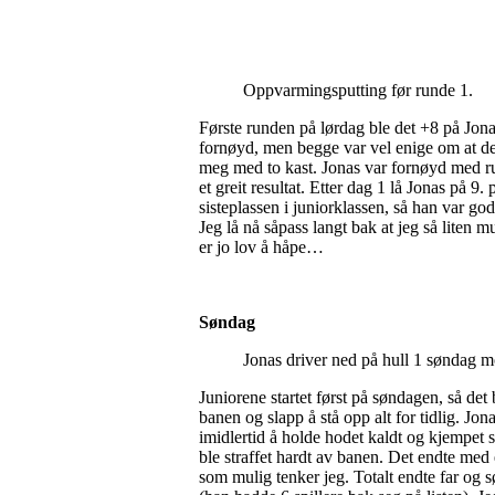
Oppvarmingsputting før runde 1.
Første runden på lørdag ble det +8 på Jona
fornøyd, men begge var vel enige om at det
meg med to kast. Jonas var fornøyd med ru
et greit resultat. Etter dag 1 lå Jonas på 9
sisteplassen i juniorklassen, så han var g
Jeg lå nå såpass langt bak at jeg så liten 
er jo lov å håpe…
Søndag
Jonas driver ned på hull 1 søndag m
Juniorene startet først på søndagen, så det 
banen og slapp å stå opp alt for tidlig. Jon
imidlertid å holde hodet kaldt og kjempet 
ble straffet hardt av banen. Det endte med
som mulig tenker jeg. Totalt endte far og