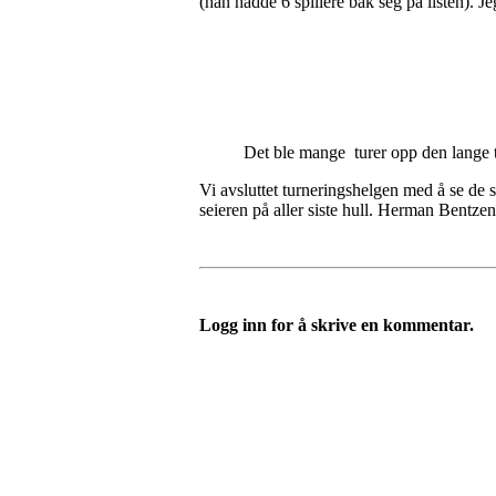
(han hadde 6 spillere bak seg på listen). 
Det ble mange turer opp den lange 
Vi avsluttet turneringshelgen med å se de 
seieren på aller siste hull. Herman Bentzen
Logg inn for å skrive en kommentar.