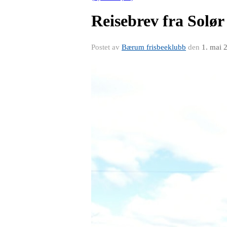
Reisebrev fra Solø
Postet av
Bærum frisbeeklubb
den
1. mai 