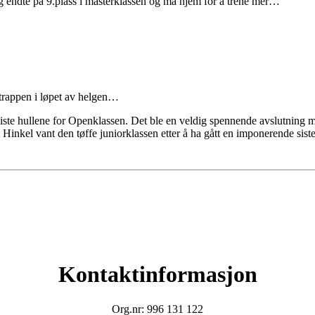
Jeg endte på 9.plass i masterklassen og må hjem for å trene mer…
trappen i løpet av helgen…
siste hullene for Openklassen. Det ble en veldig spennende avslutning 
 Hinkel vant den tøffe juniorklassen etter å ha gått en imponerende siste
Kontaktinformasjon
Org.nr: 996 131 122