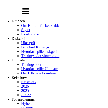
Veksle
navigasjon
Klubben
Om Bærum frisbeeklubb
Styret
Kontakt oss
Diskgolf
Ukesgolf
Banekart Kalvøya
Hvordan spille diskgolf
Treningstider vintersesong
Ultimate
Treningstider
Hvordan spille Ultimate
Om Ultimate-komiteen
Reisebrev
Reisebrev
2026
2025
- 2022
For medlemmer
Nyheter
Filarkiv