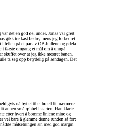
var det en god del under. Jonas var greit
as gikk tre kast bedre, mens jeg forbedret
 i fellen på et par av OB-hullene og ødela
adde i første omgang et mål om å unngå
r skuffet over at jeg ikke mestret banen.
skulle ta seg opp betydelig på søndagen. Det
ldigvis nå byttet til et hotell litt nærmere
litt annen småtrøbbel i starten. Han klarte
ynte etter hvert å bomme linjene mine og
der vel bare å glemme denne runden så fort
og nådde målsetningen sin med god margin