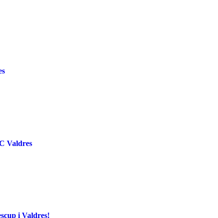
es
C Valdres
scup i Valdres!