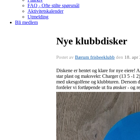
FAQ - Ofte stilte spørsmål
Aktivitetskalender
Utmelding
Bli medlem
Nye klubbdisker
Postet av
Bærum frisbeeklubb
den
18. apr
Diskene er hentet og klare for nye eiere! 
star plast og maksvekt: Charger (13 5 -1 2
med ukesgolfene og klubbturen. Dersom du 
fordeler vi fortløpende ut fra ønsker - og r