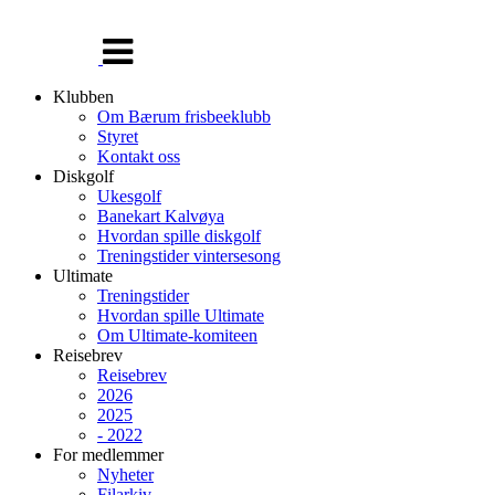
Veksle
navigasjon
Klubben
Om Bærum frisbeeklubb
Styret
Kontakt oss
Diskgolf
Ukesgolf
Banekart Kalvøya
Hvordan spille diskgolf
Treningstider vintersesong
Ultimate
Treningstider
Hvordan spille Ultimate
Om Ultimate-komiteen
Reisebrev
Reisebrev
2026
2025
- 2022
For medlemmer
Nyheter
Filarkiv