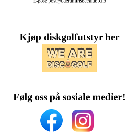
E-post: post@baerumfrisbeeklubb.no
Kjøp diskgolfutstyr her
Følg oss på sosiale medier!