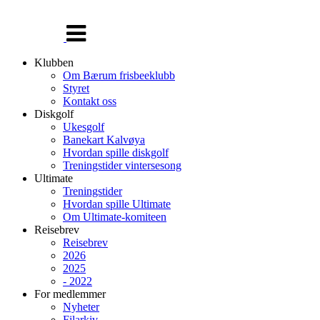
Veksle
navigasjon
Klubben
Om Bærum frisbeeklubb
Styret
Kontakt oss
Diskgolf
Ukesgolf
Banekart Kalvøya
Hvordan spille diskgolf
Treningstider vintersesong
Ultimate
Treningstider
Hvordan spille Ultimate
Om Ultimate-komiteen
Reisebrev
Reisebrev
2026
2025
- 2022
For medlemmer
Nyheter
Filarkiv