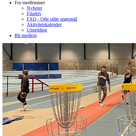
For medlemmer
Nyheter
Filarkiv
FAQ - Ofte stilte spørsmål
Aktivitetskalender
Utmelding
Bli medlem