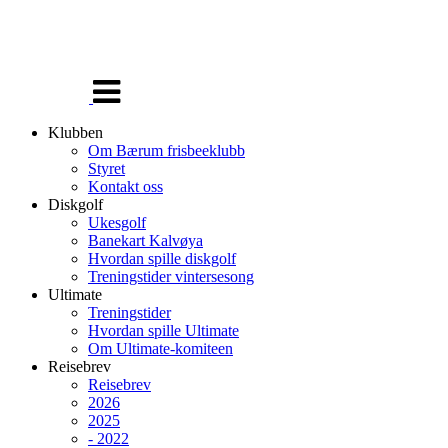
Veksle
navigasjon
Klubben
Om Bærum frisbeeklubb
Styret
Kontakt oss
Diskgolf
Ukesgolf
Banekart Kalvøya
Hvordan spille diskgolf
Treningstider vintersesong
Ultimate
Treningstider
Hvordan spille Ultimate
Om Ultimate-komiteen
Reisebrev
Reisebrev
2026
2025
- 2022