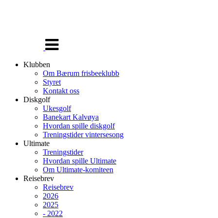
Veksle
navigasjon
Klubben
Om Bærum frisbeeklubb
Styret
Kontakt oss
Diskgolf
Ukesgolf
Banekart Kalvøya
Hvordan spille diskgolf
Treningstider vintersesong
Ultimate
Treningstider
Hvordan spille Ultimate
Om Ultimate-komiteen
Reisebrev
Reisebrev
2026
2025
- 2022