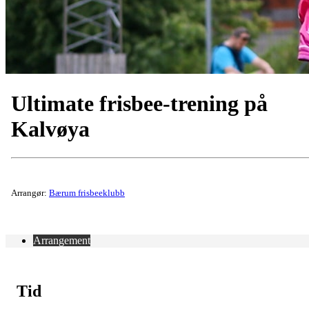
Ultimate frisbee-trening på
Kalvøya
Arrangør:
Bærum frisbeeklubb
Arrangement
Tid