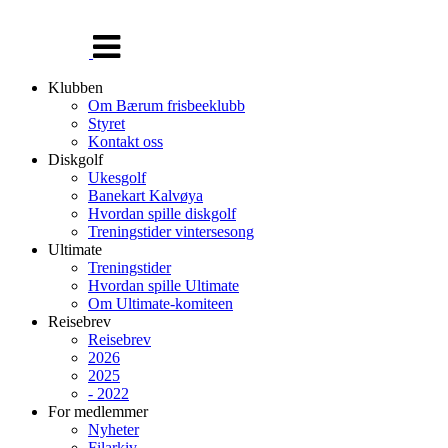
Veksle
navigasjon
Klubben
Om Bærum frisbeeklubb
Styret
Kontakt oss
Diskgolf
Ukesgolf
Banekart Kalvøya
Hvordan spille diskgolf
Treningstider vintersesong
Ultimate
Treningstider
Hvordan spille Ultimate
Om Ultimate-komiteen
Reisebrev
Reisebrev
2026
2025
- 2022
For medlemmer
Nyheter
Filarkiv