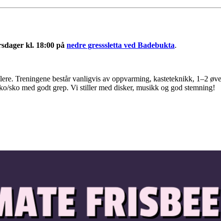
rsdager kl. 18:00 på
nedre gresssletta ved Badebukta
.
lere. Treningene består vanligvis av oppvarming, kasteteknikk, 1–2 øvel
sko/sko med godt grep. Vi stiller med disker, musikk og god stemning!