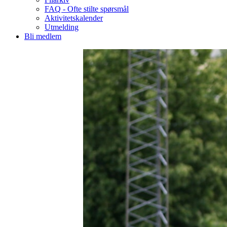
FAQ - Ofte stilte spørsmål
Aktivitetskalender
Utmelding
Bli medlem