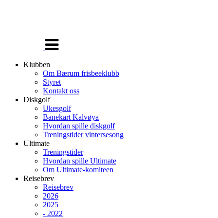
Veksle
navigasjon
Klubben
Om Bærum frisbeeklubb
Styret
Kontakt oss
Diskgolf
Ukesgolf
Banekart Kalvøya
Hvordan spille diskgolf
Treningstider vintersesong
Ultimate
Treningstider
Hvordan spille Ultimate
Om Ultimate-komiteen
Reisebrev
Reisebrev
2026
2025
- 2022