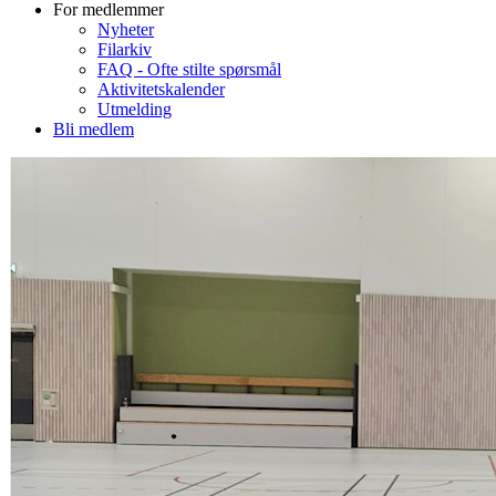
For medlemmer
Nyheter
Filarkiv
FAQ - Ofte stilte spørsmål
Aktivitetskalender
Utmelding
Bli medlem