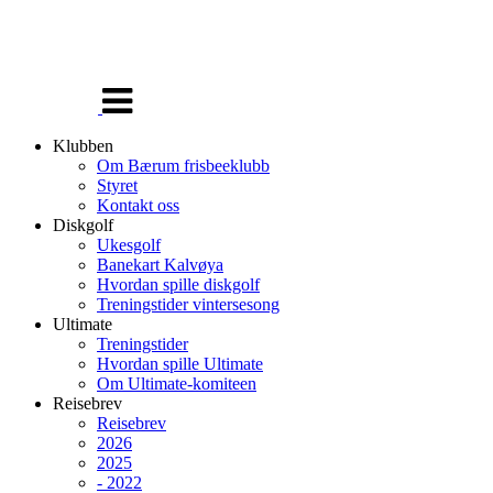
Veksle
navigasjon
Klubben
Om Bærum frisbeeklubb
Styret
Kontakt oss
Diskgolf
Ukesgolf
Banekart Kalvøya
Hvordan spille diskgolf
Treningstider vintersesong
Ultimate
Treningstider
Hvordan spille Ultimate
Om Ultimate-komiteen
Reisebrev
Reisebrev
2026
2025
- 2022