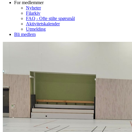
For medlemmer
Nyheter
Filarkiv
FAQ - Ofte stilte spørsmål
Aktivitetskalender
Utmelding
Bli medlem