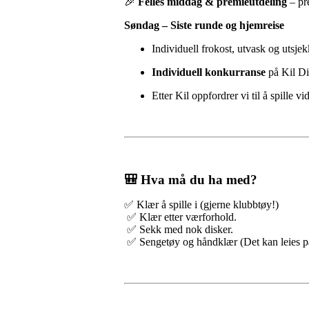
🎉
Felles middag & premieutdeling
– pr
Søndag – Siste runde og hjemreise
Individuell frokost, utvask og utsjek
Individuell konkurranse
på Kil Di
Etter Kil oppfordrer vi til å spille
🎒 Hva må du ha med?
✅ Klær å spille i (gjerne klubbtøy!)
✅ Klær etter værforhold.
✅ Sekk med nok disker.
✅ Sengetøy og håndklær (Det kan leies på