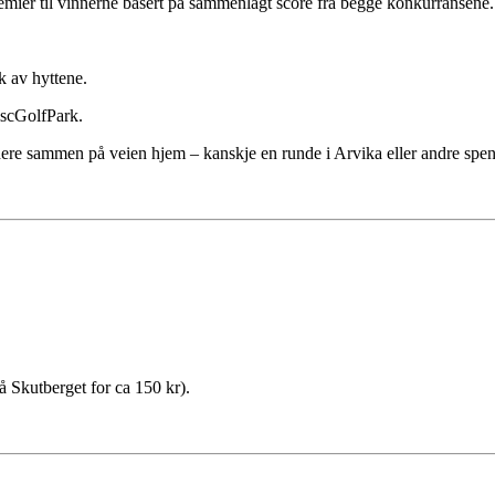
emier til vinnerne basert på sammenlagt score fra begge konkurransene.
k av hyttene.
scGolfPark.
 videre sammen på veien hjem – kanskje en runde i Arvika eller andre sp
 Skutberget for ca 150 kr).