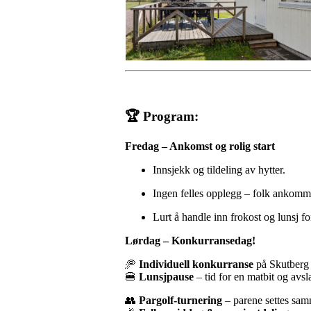
🏆 Program:
Fredag – Ankomst og rolig start
Innsjekk og tildeling av hytter.
Ingen felles opplegg – folk ankommer 
Lurt å handle inn frokost og lunsj fo
Lørdag – Konkurransedag!
🥏
Individuell konkurranse
på Skutberg 
🍔
Lunsjpause
– tid for en matbit og avs
👥
Pargolf-turnering
– parene settes sam