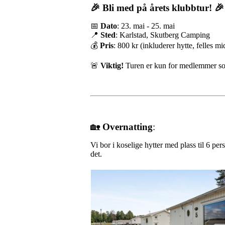
🎉 Bli med på årets klubbtur! 🎉
📅
Dato
: 23. mai - 25. mai
📍
Sted
: Karlstad, Skutberg Camping
💰
Pris
: 800 kr (inkluderer hytte, felles 
🚨
Viktig!
Turen er kun for medlemmer som 
🏡
Overnatting
:
Vi bor i koselige hytter med plass til 6 pe
det.