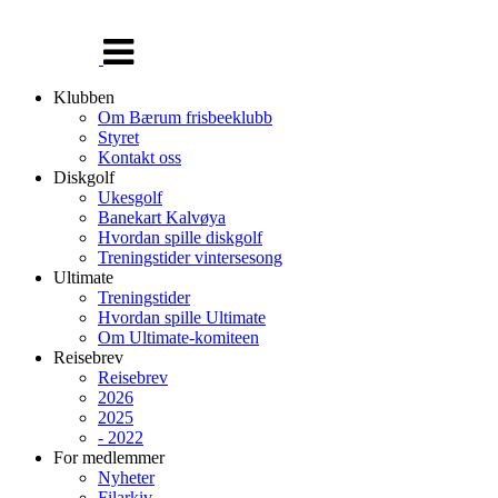
Veksle
navigasjon
Klubben
Om Bærum frisbeeklubb
Styret
Kontakt oss
Diskgolf
Ukesgolf
Banekart Kalvøya
Hvordan spille diskgolf
Treningstider vintersesong
Ultimate
Treningstider
Hvordan spille Ultimate
Om Ultimate-komiteen
Reisebrev
Reisebrev
2026
2025
- 2022
For medlemmer
Nyheter
Filarkiv