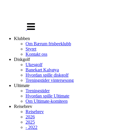
Veksle
navigasjon
Klubben
Om Bærum frisbeeklubb
Styret
Kontakt oss
Diskgolf
Ukesgolf
Banekart Kalvøya
Hvordan spille diskgolf
Treningstider vintersesong
Ultimate
Treningstider
Hvordan spille Ultimate
Om Ultimate-komiteen
Reisebrev
Reisebrev
2026
2025
- 2022