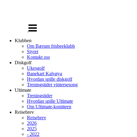
Veksle
navigasjon
Klubben
Om Bærum frisbeeklubb
Styret
Kontakt oss
Diskgolf
Ukesgolf
Banekart Kalvøya
Hvordan spille diskgolf
Treningstider vintersesong
Ultimate
Treningstider
Hvordan spille Ultimate
Om Ultimate-komiteen
Reisebrev
Reisebrev
2026
2025
- 2022