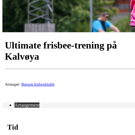
Ultimate frisbee-trening på
Kalvøya
Arrangør:
Bærum frisbeeklubb
Arrangement
Tid