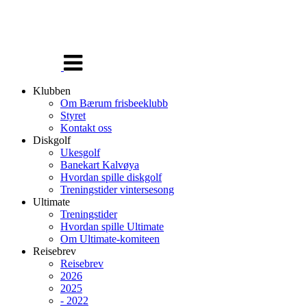
Veksle
navigasjon
Klubben
Om Bærum frisbeeklubb
Styret
Kontakt oss
Diskgolf
Ukesgolf
Banekart Kalvøya
Hvordan spille diskgolf
Treningstider vintersesong
Ultimate
Treningstider
Hvordan spille Ultimate
Om Ultimate-komiteen
Reisebrev
Reisebrev
2026
2025
- 2022