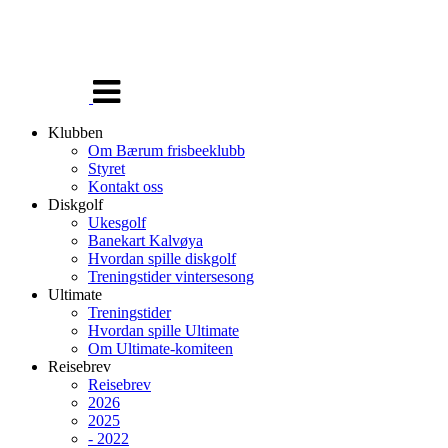
Veksle
navigasjon
Klubben
Om Bærum frisbeeklubb
Styret
Kontakt oss
Diskgolf
Ukesgolf
Banekart Kalvøya
Hvordan spille diskgolf
Treningstider vintersesong
Ultimate
Treningstider
Hvordan spille Ultimate
Om Ultimate-komiteen
Reisebrev
Reisebrev
2026
2025
- 2022