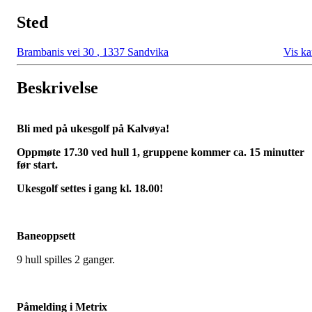
Sted
Brambanis vei 30
,
1337 Sandvika
Vis ka
Beskrivelse
Bli med på ukesgolf på Kalvøya!
Oppmøte 17.30 ved hull 1, gruppene kommer ca. 15 minutter
før start.
Ukesgolf settes i gang kl. 18.00!
Baneoppsett
9 hull spilles 2 ganger.
Påmelding i Metrix