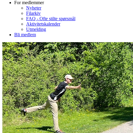
For medlemmer
Nyheter
Filarkiv
FAQ - Ofte stilte spørsmål
Aktivitetskalender
Utmelding
Bli medlem