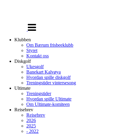
Veksle
navigasjon
Klubben
Om Bærum frisbeeklubb
Styret
Kontakt oss
Diskgolf
Ukesgolf
Banekart Kalvøya
Hvordan spille diskgolf
Treningstider vintersesong
Ultimate
Treningstider
Hvordan spille Ultimate
Om Ultimate-komiteen
Reisebrev
Reisebrev
2026
2025
- 2022