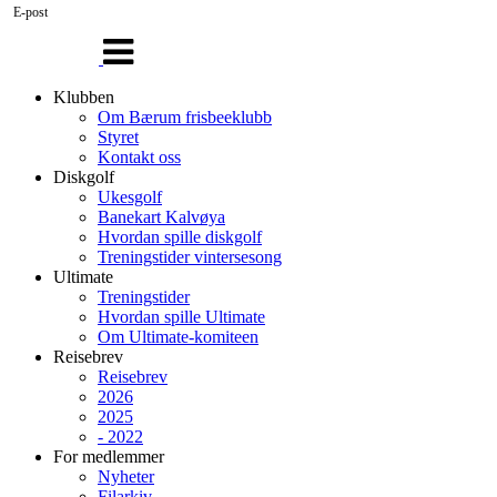
E-post
Veksle
navigasjon
Klubben
Om Bærum frisbeeklubb
Styret
Kontakt oss
Diskgolf
Ukesgolf
Banekart Kalvøya
Hvordan spille diskgolf
Treningstider vintersesong
Ultimate
Treningstider
Hvordan spille Ultimate
Om Ultimate-komiteen
Reisebrev
Reisebrev
2026
2025
- 2022
For medlemmer
Nyheter
Filarkiv